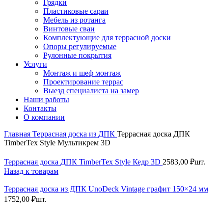
Грядки
Пластиковые сараи
Мебель из ротанга
Винтовые сваи
Комплектующие для террасной доски
Опоры регулируемые
Рулонные покрытия
Услуги
Монтаж и шеф монтаж
Проектирование террас
Выезд специалиста на замер
Наши работы
Контакты
О компании
Главная
Террасная доска из ДПК
Террасная доска ДПК
TimberTex Style Мультикрем 3D
Террасная доска ДПК TimberTex Style Кедр 3D
2583,00
₽
шт.
Назад к товарам
Террасная доска из ДПК UnoDeck Vintage графит 150×24 мм
1752,00
₽
шт.