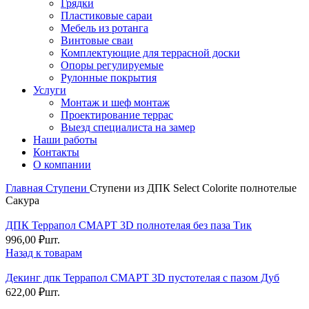
Грядки
Пластиковые сараи
Мебель из ротанга
Винтовые сваи
Комплектующие для террасной доски
Опоры регулируемые
Рулонные покрытия
Услуги
Монтаж и шеф монтаж
Проектирование террас
Выезд специалиста на замер
Наши работы
Контакты
О компании
Главная
Ступени
Ступени из ДПК Select Colorite полнотелые
Сакура
ДПК Террапол СМАРТ 3D полнотелая без паза Тик
996,00
₽
шт.
Назад к товарам
Декинг дпк Террапол СМАРТ 3D пустотелая с пазом Дуб
622,00
₽
шт.