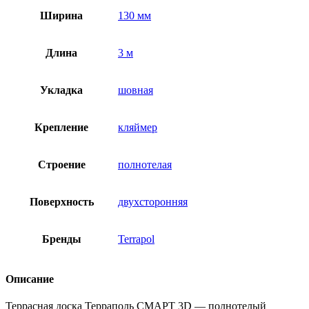
Ширина
130 мм
Длина
3 м
Укладка
шовная
Крепление
кляймер
Строение
полнотелая
Поверхность
двухсторонняя
Бренды
Terrapol
Описание
Террасная доска Терраполь СМАРТ 3D — полнотелый