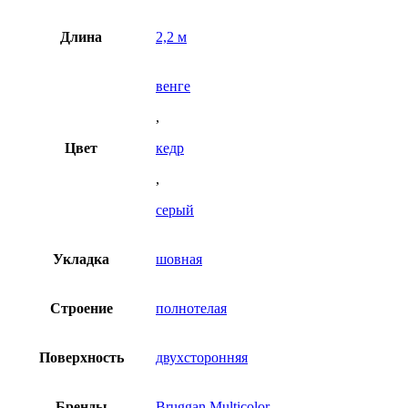
Длина
2,2 м
венге
,
Цвет
кедр
,
серый
Укладка
шовная
Строение
полнотелая
Поверхность
двухсторонняя
Бренды
Bruggan Multicolor