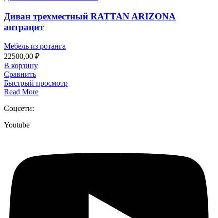
Диван трехместный RATTAN ARIZONA
антрацит
Мебель из ротанга
22500,00
₽
В корзину
Сравнить
Быстрый просмотр
Read More
Соцсети:
Youtube