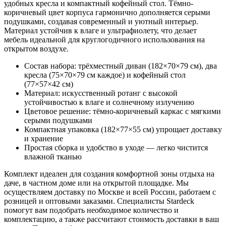
удобных кресла и компактный кофейный стол. Тёмно-
коричневый цвет корпуса гармонично дополняется серыми
подушками, создавая современный и уютный интерьер.
Материал устойчив к влаге и ультрафиолету, что делает
мебель идеальной для круглогодичного использования на
открытом воздухе.
Состав набора: трёхместный диван (182×70×79 см), два
кресла (75×70×79 см каждое) и кофейный стол
(77×57×42 см)
Материал: искусственный ротанг с высокой
устойчивостью к влаге и солнечному излучению
Цветовое решение: тёмно-коричневый каркас с мягкими
серыми подушками
Компактная упаковка (182×77×55 см) упрощает доставку
и хранение
Простая сборка и удобство в уходе — легко чистится
влажной тканью
Комплект идеален для создания комфортной зоны отдыха на
даче, в частном доме или на открытой площадке. Мы
осуществляем доставку по Москве и всей России, работаем с
розницей и оптовыми заказами. Специалисты Stardeck
помогут вам подобрать необходимое количество и
комплектацию, а также рассчитают стоимость доставки в ваш