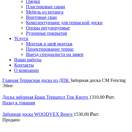
Грядки
Пластиковые сараи
Мебель из ротанга
Винтовые сваи
Комплектующие для террасной доски
Опоры регулируемые
Рулонные покрытия
Услуги
Монтаж и шеф монтаж
Проектирование террас
Выезд специалиста на замер
Наши работы
Контакты
О компании
Главная
Террасная доска из ДПК
Заборная доска СМ Fencing
Эбен
Доска заборная Браш Террапол Тик Киото
1310,00
₽
шт.
Назад к товарам
Заборная доска WOODVEX Венге
1530,00
₽
шт.
Продано